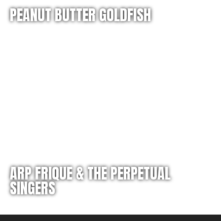
PEANUT BUTTER GOLDFISH
ARP FRIQUE & THE PERPETUAL
SINGERS